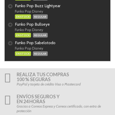
Funko Pop Buzz Lightyear
Funko Pop Disney
EN STOCK
REGULAR
Funko Pop Bullseye
Funko Pop Disney
EN STOCK
REGULAR
Funko Pop Sabelotodo
Funko Pop Disney
EN STOCK
REGULAR
REALIZA TUS COMPRAS
100 % SEGURAS
PayPal y tarjeta de crédito Visa o Mastercard
ENVÍOS SEGUROS Y
EN 24 HORAS
Gracias a Correos Express y Correos certificado, con extra de
protección