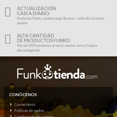
ACTUALIZACIÓN
CASI A DIARIO
Productos Funko, muñecos pop, llaveros… cada día hacemos
revisión
ALTA CANTIDAD
DE PRODUCTOS FUNKO
Más de 1000 productos en stock: nuevos, raros y Funkos
descatalogados
CONÓCENOS
Contactános
Políticas de
cookies
Condiciones de compra