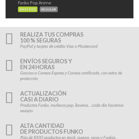
Funko Pop Anime
EN STOCK
REGULAR
REALIZA TUS COMPRAS
100 % SEGURAS
PayPal y tarjeta de crédito Visa o Mastercard
ENVÍOS SEGUROS Y
EN 24 HORAS
Gracias a Correos Express y Correos certificado, con extra de
protección
ACTUALIZACIÓN
CASI A DIARIO
Productos Funko, muñecos pop, llaveros… cada día hacemos
revisión
ALTA CANTIDAD
DE PRODUCTOS FUNKO
Más de 1000 productos en stock: nuevos, raros y Funkos