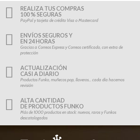
REALIZA TUS COMPRAS
100 % SEGURAS
PayPal y tarjeta de crédito Visa o Mastercard
ENVÍOS SEGUROS Y
EN 24 HORAS
Gracias a Correos Express y Correos certificado, con extra de
protección
ACTUALIZACIÓN
CASI A DIARIO
Productos Funko, muñecos pop, llaveros… cada día hacemos
revisión
ALTA CANTIDAD
DE PRODUCTOS FUNKO
Más de 1000 productos en stock: nuevos, raros y Funkos
descatalogados