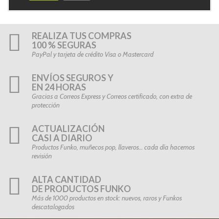
REALIZA TUS COMPRAS
100 % SEGURAS
PayPal y tarjeta de crédito Visa o Mastercard
ENVÍOS SEGUROS Y
EN 24 HORAS
Gracias a Correos Express y Correos certificado, con extra de
protección
ACTUALIZACIÓN
CASI A DIARIO
Productos Funko, muñecos pop, llaveros… cada día hacemos
revisión
ALTA CANTIDAD
DE PRODUCTOS FUNKO
Más de 1000 productos en stock: nuevos, raros y Funkos
descatalogados