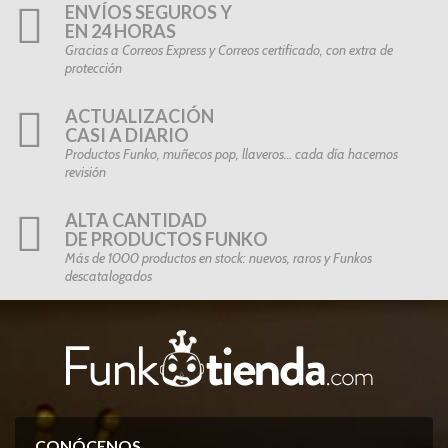
ENVÍOS SEGUROS Y
EN 24 HORAS
Gracias a Correos Express y Correos certificado, con extra de
protección
ACTUALIZACIÓN
CASI A DIARIO
Productos Funko, muñecos pop, llaveros… cada día hacemos
revisión
ALTA CANTIDAD
DE PRODUCTOS FUNKO
Más de 1000 productos en stock: nuevos, raros y Funkos
descatalogados
CONÓCENOS