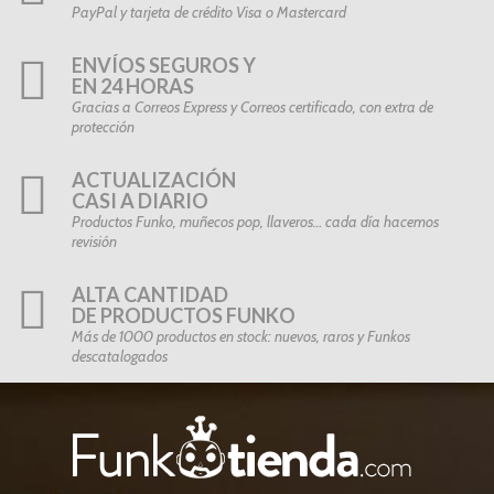
PayPal y tarjeta de crédito Visa o Mastercard
ENVÍOS SEGUROS Y
EN 24 HORAS
Gracias a Correos Express y Correos certificado, con extra de
protección
ACTUALIZACIÓN
CASI A DIARIO
Productos Funko, muñecos pop, llaveros… cada día hacemos
revisión
ALTA CANTIDAD
DE PRODUCTOS FUNKO
Más de 1000 productos en stock: nuevos, raros y Funkos
descatalogados