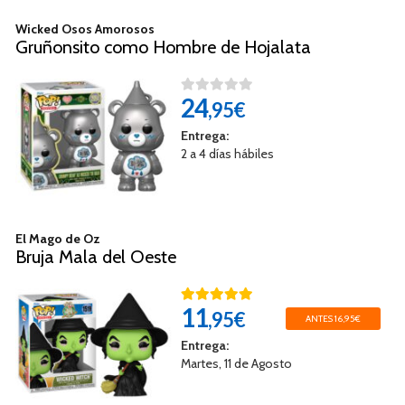
Wicked Osos Amorosos
Gruñonsito como Hombre de Hojalata
24
,95€
Entrega:
2 a 4 días hábiles
El Mago de Oz
Bruja Mala del Oeste
11
,95€
ANTES 16,95€
Entrega:
Martes, 11 de Agosto