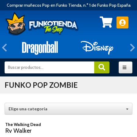
Comprar muñecos Pop en Funko Tienda, n.° 1 de Funko Pop España
Anterior
FUNKO POP ZOMBIE
Elige una categoría
The Walking Dead
Rv Walker