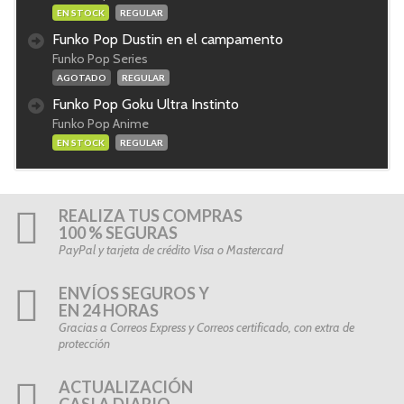
EN STOCK
REGULAR
Funko Pop Dustin en el campamento
Funko Pop Series
AGOTADO
REGULAR
Funko Pop Goku Ultra Instinto
Funko Pop Anime
EN STOCK
REGULAR
REALIZA TUS COMPRAS
100 % SEGURAS
PayPal y tarjeta de crédito Visa o Mastercard
ENVÍOS SEGUROS Y
EN 24 HORAS
Gracias a Correos Express y Correos certificado, con extra de
protección
ACTUALIZACIÓN
CASI A DIARIO