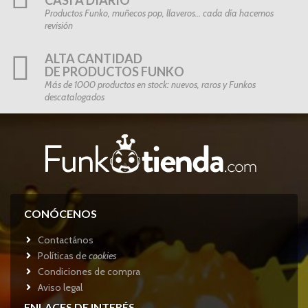
Productos Funko, muñecos pop, llaveros… cada día hacemos
revisión
ALTA CANTIDAD
DE PRODUCTOS FUNKO
Más de 1000 productos en stock: nuevos, raros y Funkos
descatalogados
CONÓCENOS
Contactános
Políticas de
cookies
Condiciones de compra
Aviso legal
ENLACES DE INTERÉS