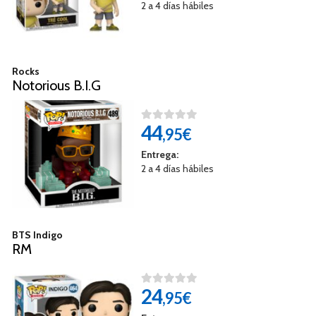
2 a 4 días hábiles
Rocks
Notorious B.I.G
44
,95€
Entrega:
2 a 4 días hábiles
BTS Indigo
RM
24
,95€