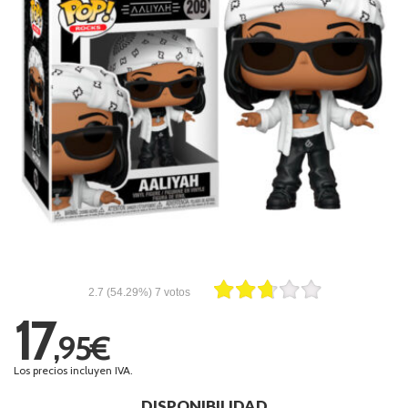
2.7
(54.29%)
7
votos
17
,95€
Los precios incluyen IVA.
DISPONIBILIDAD