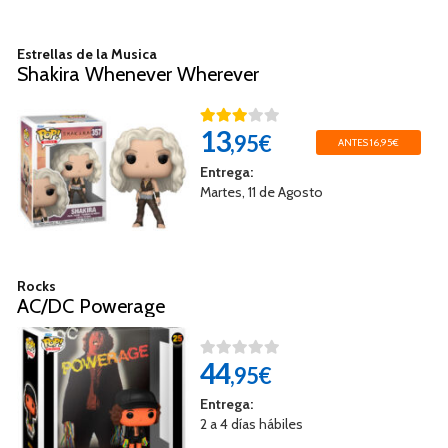
Estrellas de la Musica
Shakira Whenever Wherever
13
,95€
ANTES 16,95€
Entrega:
Martes, 11 de Agosto
Rocks
AC/DC Powerage
44
,95€
Entrega:
2 a 4 días hábiles