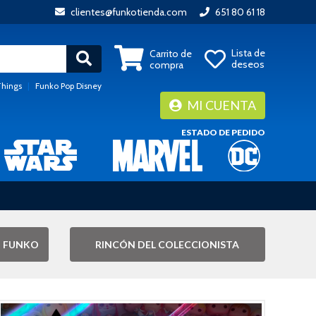
clientes@funkotienda.com
651 80 61 18
Lista de
Carrito de
deseos
compra
Things
|
Funko Pop Disney
MI CUENTA
ESTADO DE PEDIDO
 FUNKO
RINCÓN DEL COLECCIONISTA