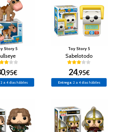
y Story 5
Toy Story 5
ullseye
Sabelotodo
30
24
,95€
,95€
2 a 4 días hábiles
Entrega:
2 a 4 días hábiles