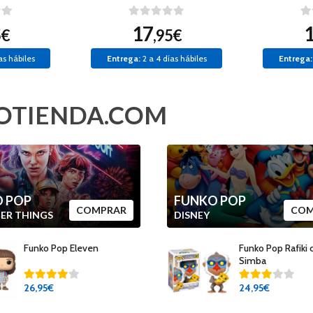
17
5€
,95€
as hábiles
Entrega:
2 a 4 días hábiles
Entrega:
OTIENDA.COM
 POP
FUNKO POP
COMPRAR
COM
ER THINGS
DISNEY
Funko Pop Eleven
Funko Pop Rafiki 
Simba
26
,95€
24
,95€