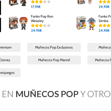
17
,95€
24
,95€
Funko Pop Ron
Funko P
Weasley
Simba
24
,95€
24
,95€
Premium
Muñecos Pop Exclusivos
Muñecos
Disney
Muñecos Pop Marvel
Muñecos 
deojuegos
 EN
MUÑECOS POP
Y OTRO