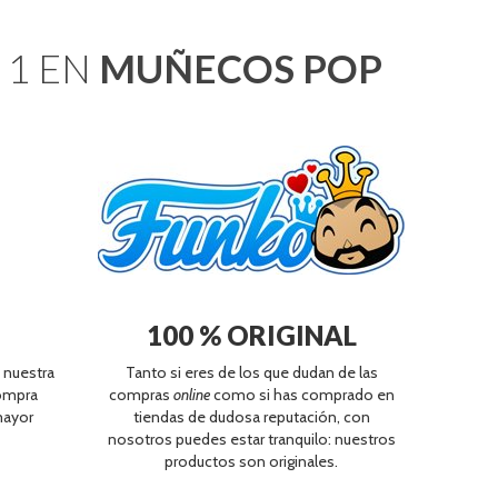
 se viene fuerte con pre-Navidad y Navidad. Durante este
trabajando con funciones mínimas: 📦 Todos los pedidos
. 1 EN
MUÑECOS POP
 en tiempo y forma. 📦 Todos los pedidos realizados a partir
e enviarán a partir del 1 de septiembre. Aprovecharemos para
web y asegurarnos de que vuelvas a encontrar todo listo y
omprando con normalidad, pero recuerda: ¡los envíos
eptiembre!
100 % ORIGINAL
F
 nuestra
Tanto si eres de los que dudan de las
Ponemo
compra
compras
online
como si has comprado en
métodos:
mayor
tiendas de dudosa reputación, con
nosotros puedes estar tranquilo: nuestros
productos son originales.