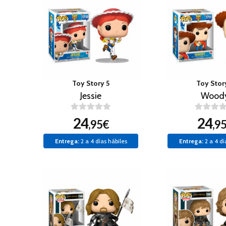
Toy Story 5
Toy Stor
Jessie
Wood
24
24
,95€
,9
Entrega:
2 a 4 días hábiles
Entrega:
2 a 4 dí