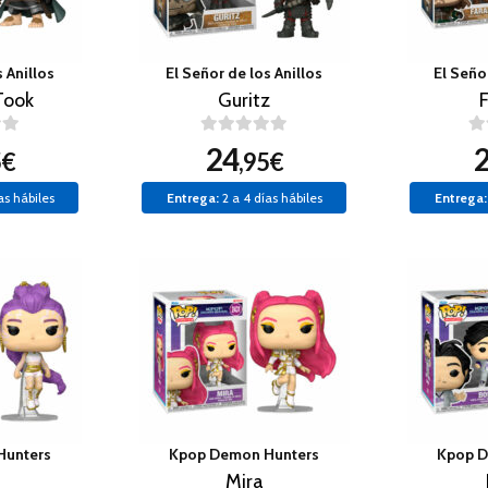
 Anillos
El Señor de los Anillos
El Seño
Took
Guritz
24
5€
,95€
as hábiles
Entrega:
2 a 4 días hábiles
Entrega:
Hunters
Kpop Demon Hunters
Kpop D
Mira