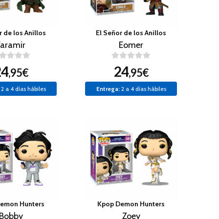
r de los Anillos
El Señor de los Anillos
Faramir
Eomer
24
24
,95€
,95€
2 a 4 días hábiles
Entrega:
2 a 4 días hábiles
emon Hunters
Kpop Demon Hunters
Bobby
Zoey