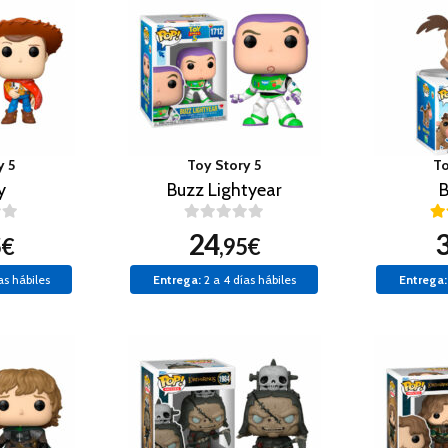
y 5
Toy Story 5
To
y
Buzz Lightyear
B
24
5€
,95€
as hábiles
Entrega:
2 a 4 días hábiles
Entrega: