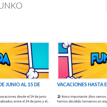
UNKO
E JUNIO AL 15 DE
VACACIONES HASTA EL
acaciones desde el 24 de junio
🏖️ Aviso importante: ¡Nos vamos
alizados entre el 24 de junio y el
hemos decidido tomarnos un res
te periodo seguiremos ofreciendo
cansados y necesitamos poner en 