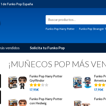
 1 de Funko Pop España
Funko Pop Harry Potter
|
Funko Pop Stranger 
más vendidos
Solicita tu Funko Pop
¡MUÑECOS POP MÁS VEN
Funko Pop Harry Potter
Funko P
Gryffindor
America 
Escudo 
17
,95€
17
,95€
Funko Pop Harry Potter
Funko 
con Hedwig