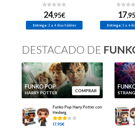
24
17
,95€
,9
Entrega:
2 a 4 días hábiles
Entrega:
2 a 4 dí
DESTACADO DE
FUNK
FUNKO POP
FUNKO
COMPRAR
HARRY POTTER
STRANG
Funko Pop Harry Potter con
Hedwig
17
,95€