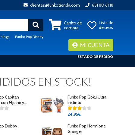
clientes@funkotienda.com
651 80 61 18
Lista de
Carrito de
deseos
compra
Things
|
Funko Pop Disney
MI CUENTA
ESTADO DE PEDIDO
DIDOS EN STOCK!
op Capitan
Funko Pop Goku Ultra
con Mjolnir y
Instinto
Roto
24
,95€
Pop Dobby
Funko Pop Hermione
Granger