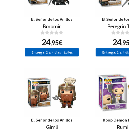
El Señor de los Anillos
El Señor de los
Boromir
Peregrin 
24
24
,95€
,9
Entrega:
2 a 4 días hábiles
Entrega:
2 a 4 dí
El Señor de los Anillos
Kpop Demon 
Gimli
Rumi