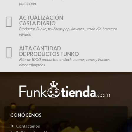
protección
ACTUALIZACIÓN
CASI A DIARIO
Productos Funko, muñecos pop, llaveros… cada día hacemos
revisión
ALTA CANTIDAD
DE PRODUCTOS FUNKO
Más de 1000 productos en stock: nuevos, raros y Funkos
descatalogados
CONÓCENOS
Contactános