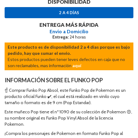
DISPONIBILIDAD
2 A 4 DÍAS
ENTREGA MÁS RÁPIDA
Envío a Domicilio
Entrega:
24 horas
Este producto es de disponibilidad 2 a 4 dias porque es bajo
pedido, hay que sumar el envio.
Estos productos pueden tener leves defectos en caja que no
son reclamables, mas información
aquí
INFORMACIÓN SOBRE EL FUNKO POP
☝ Comprar Funko Pop Absol, este Funko Pop de Pokemon es un
producto oficial Funko ✔️, el cual está realizado en vinilo cuyo
tamaño o formato es de 9 cm (Pop Estandar).
Este muñeco Pop tiene el nº 1090 de su colección de Pokemon 😍,
su nombre original es Funko Pop Vinyl Absol de la licencia
Pokemon.
¡Compra los personajes de Pokemon en formato Funko Pop al