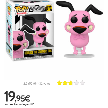
2.6
(52.9%)
31
votos
19
,95€
Los precios incluyen IVA.