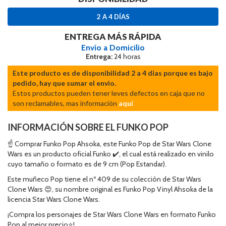
2 A 4 DÍAS
ENTREGA MÁS RÁPIDA
Envío a Domicilio
Entrega:
24 horas
Este producto es de disponibilidad 2 a 4 dias porque es bajo
pedido, hay que sumar el envio.
Estos productos pueden tener leves defectos en caja que no
son reclamables, mas información
aquí
INFORMACIÓN SOBRE EL FUNKO POP
☝ Comprar Funko Pop Ahsoka, este Funko Pop de Star Wars Clone
Wars es un producto oficial Funko ✔️, el cual está realizado en vinilo
cuyo tamaño o formato es de 9 cm (Pop Estandar).
Este muñeco Pop tiene el nº 409 de su colección de Star Wars
Clone Wars 😍, su nombre original es Funko Pop Vinyl Ahsoka de la
licencia Star Wars Clone Wars.
¡Compra los personajes de Star Wars Clone Wars en formato Funko
Pop al mejor precio⭐!