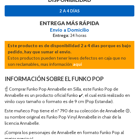
2 A 4 DÍAS
ENTREGA MÁS RÁPIDA
Envío a Domicilio
Entrega:
24 horas
Este producto es de disponibilidad 2 a 4 dias porque es bajo
pedido, hay que sumar el envio.
Estos productos pueden tener leves defectos en caja que no
son reclamables, mas información
aquí
INFORMACIÓN SOBRE EL FUNKO POP
☝ Comprar Funko Pop Annabelle en Silla, este Funko Pop de
Annabelle es un producto oficial Funko ✔️, el cual está realizado en
vinilo cuyo tamaño o formato es de 9 cm (Pop Estandar).
Este muñeco Pop tiene el nº 790 de su colección de Annabelle 😍,
su nombre original es Funko Pop Vinyl Annabelle in chair de la
licencia Annabelle.
¡Compra los personajes de Annabelle en formato Funko Pop al
mejor precio⭐!