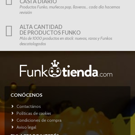
CASI A DIARIO
Productos Funko, muñecos pop, llaveros… cada día hacemos
revisión
ALTA CANTIDAD
DE PRODUCTOS FUNKO
Más de 1000 productos en stock: nuevos, raros y Funkos
descatalogados
CONÓCENOS
Contactános
Políticas de
cookies
Condiciones de compra
Aviso legal