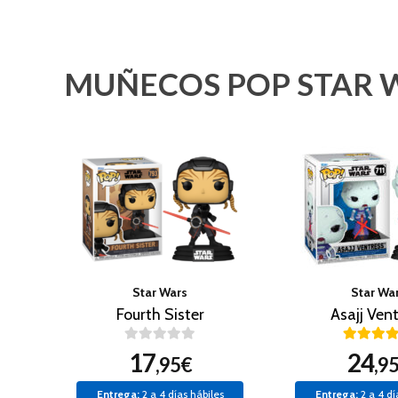
MUÑECOS POP STAR 
Star Wars
Star Wa
Fourth Sister
Asajj Ven
17
24
,95€
,9
Entrega:
2 a 4 días hábiles
Entrega:
2 a 4 dí