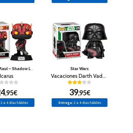
Star Wars: Maul – Shadow Lord
Star Wars
Icarus
Vacaciones Darth Vader Chase
24
39
,95€
,95€
2 a 4 días hábiles
Entrega:
2 a 4 días hábiles