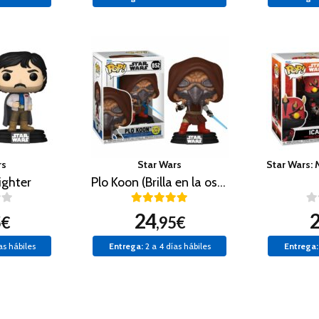
rs
Star Wars
ighter
Plo Koon (Brilla en la oscuridad)
24
5€
,95€
as hábiles
Entrega:
2 a 4 días hábiles
Entrega: