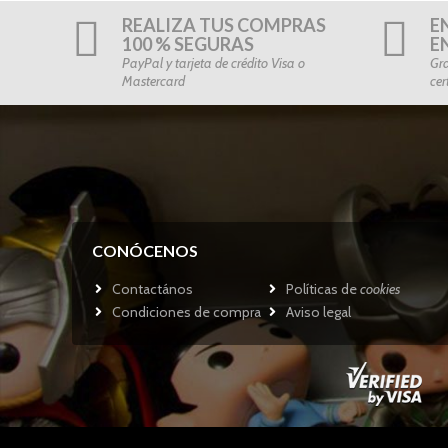
REALIZA TUS COMPRAS
E
100 % SEGURAS
E
PayPal y tarjeta de crédito Visa o
Gra
Mastercard
cer
CONÓCENOS
Contactános
Políticas de
cookies
Condiciones de compra
Aviso legal