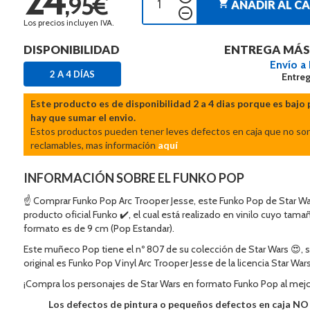
,95€
shopping_cart
AÑADIR AL C
remove_circle_outline
Los precios incluyen IVA.
DISPONIBILIDAD
ENTREGA MÁS
Envío a
2 A 4 DÍAS
Entreg
Este producto es de disponibilidad 2 a 4 dias porque es bajo 
hay que sumar el envio.
Estos productos pueden tener leves defectos en caja que no so
reclamables, mas información
aquí
INFORMACIÓN SOBRE EL FUNKO POP
☝ Comprar Funko Pop Arc Trooper Jesse, este Funko Pop de Star Wa
producto oficial Funko ✔️, el cual está realizado en vinilo cuyo tama
formato es de 9 cm (Pop Estandar).
Este muñeco Pop tiene el nº 807 de su colección de Star Wars 😍,
original es Funko Pop Vinyl Arc Trooper Jesse de la licencia Star Wars
¡Compra los personajes de Star Wars en formato Funko Pop al mejo
Los defectos de pintura o pequeños defectos en caja N