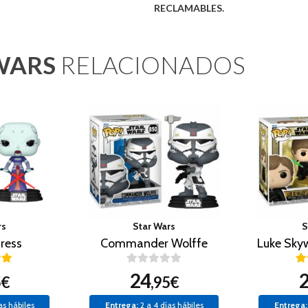
RECLAMABLES.
WARS
RELACIONADOS
rs
Star Wars
S
tress
Commander Wolffe
24
5€
,95€
as hábiles
Entrega:
2 a 4 días hábiles
Entrega: