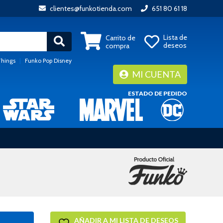
clientes@funkotienda.com
651 80 61 18
Lista de
Carrito de
deseos
compra
Things
|
Funko Pop Disney
MI CUENTA
ESTADO DE PEDIDO
AÑADIR A MI LISTA DE DESEOS