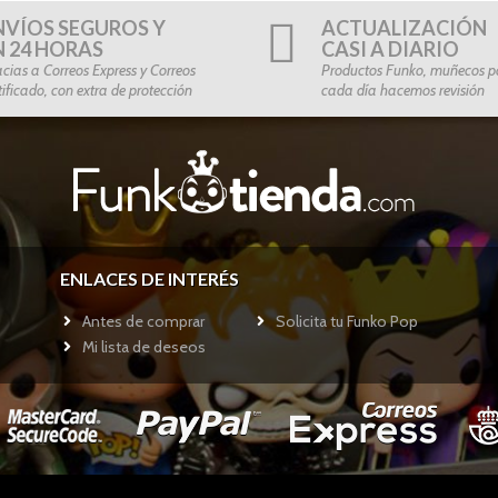
NVÍOS SEGUROS Y
ACTUALIZACIÓN
N 24 HORAS
CASI A DIARIO
cias a Correos Express y Correos
Productos Funko, muñecos po
tificado, con extra de protección
cada día hacemos revisión
ENLACES DE INTERÉS
Antes de comprar
Solicita tu Funko Pop
Mi lista de deseos