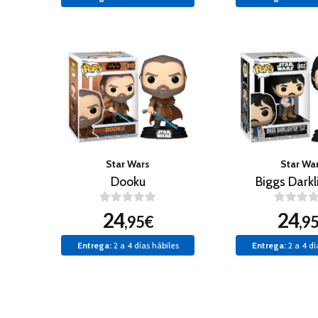
Star Wars
Star Wa
Dooku
Biggs Darkl
24
24
,95€
,9
Entrega:
2 a 4 días hábiles
Entrega:
2 a 4 dí