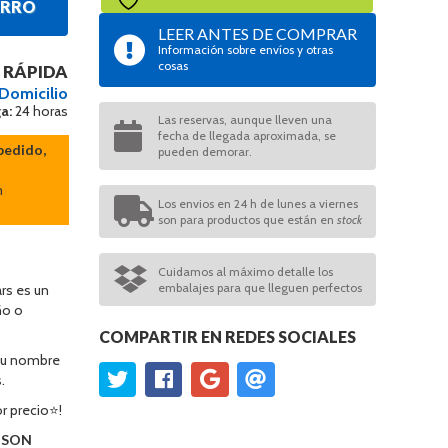
ARRO
LEER ANTES DE COMPRAR
Información sobre envíos y otras
cosas
 RÁPIDA
 Domicilio
a:
24 horas
Las reservas, aunque lleven una
fecha de llegada aproximada, se
pedido,
pueden demorar.
n
Los envios en 24 h de lunes a viernes
son para productos que están en
stock
Cuidamos al máximo detalle los
embalajes para que lleguen perfectos
rs es un
ño o
COMPARTIR EN REDES SOCIALES
 su nombre
.
r precio⭐!
O SON