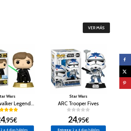
VER MÁS
tar Wars
Star Wars
Luke Skywalker Legends (Brilla en la oscuridad)
ARC Trooper Fives
24
24
,95€
,95€
2 a 4 días hábiles
Entrega:
2 a 4 días hábiles