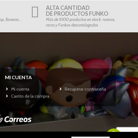
ALTA CANTIDAD
DE PRODUCTOS FUNKO
p, llaveros…
Más de 1000 productos en stock: nuevos,
raros y Funkos descatalogados
MI CUENTA
Mi cuenta
Recuperar contraseña
Carrito de la compra