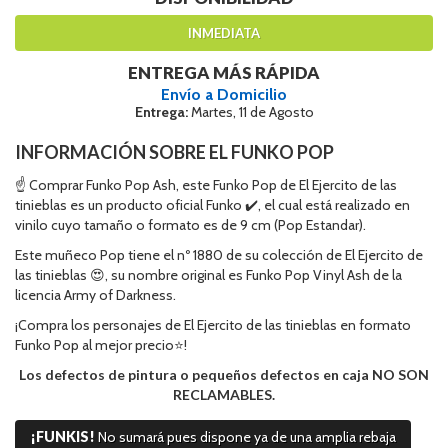
INMEDIATA
ENTREGA MÁS RÁPIDA
Envío a Domicilio
Entrega:
Martes, 11 de Agosto
INFORMACIÓN SOBRE EL FUNKO POP
☝ Comprar Funko Pop Ash, este Funko Pop de El Ejercito de las
tinieblas es un producto oficial Funko ✔️, el cual está realizado en
vinilo cuyo tamaño o formato es de 9 cm (Pop Estandar).
Este muñeco Pop tiene el nº 1880 de su colección de El Ejercito de
las tinieblas 😍, su nombre original es Funko Pop Vinyl Ash de la
licencia Army of Darkness.
¡Compra los personajes de El Ejercito de las tinieblas en formato
Funko Pop al mejor precio⭐!
Los defectos de pintura o pequeños defectos en caja NO SON
RECLAMABLES.
¡FUNKIS!
No sumará pues dispone ya de una amplia rebaja