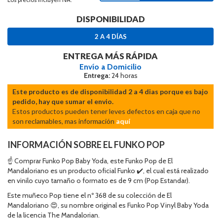
DISPONIBILIDAD
2 A 4 DÍAS
ENTREGA MÁS RÁPIDA
Envío a Domicilio
Entrega:
24 horas
Este producto es de disponibilidad 2 a 4 dias porque es bajo
pedido, hay que sumar el envio.
Estos productos pueden tener leves defectos en caja que no
son reclamables, mas información
aquí
INFORMACIÓN SOBRE EL FUNKO POP
☝ Comprar Funko Pop Baby Yoda, este Funko Pop de El
Mandaloriano es un producto oficial Funko ✔️, el cual está realizado
en vinilo cuyo tamaño o formato es de 9 cm (Pop Estandar).
Este muñeco Pop tiene el nº 368 de su colección de El
Mandaloriano 😍, su nombre original es Funko Pop Vinyl Baby Yoda
de la licencia The Mandalorian.