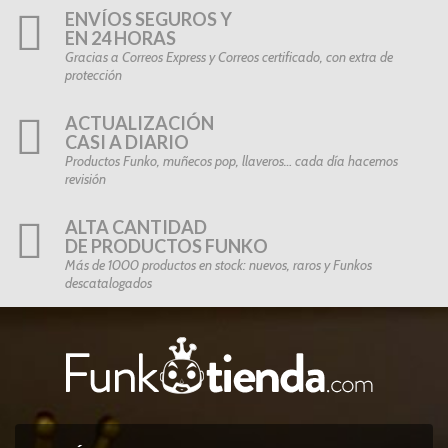
ENVÍOS SEGUROS Y
EN 24 HORAS
Gracias a Correos Express y Correos certificado, con extra de
protección
ACTUALIZACIÓN
CASI A DIARIO
Productos Funko, muñecos pop, llaveros… cada día hacemos
revisión
ALTA CANTIDAD
DE PRODUCTOS FUNKO
Más de 1000 productos en stock: nuevos, raros y Funkos
descatalogados