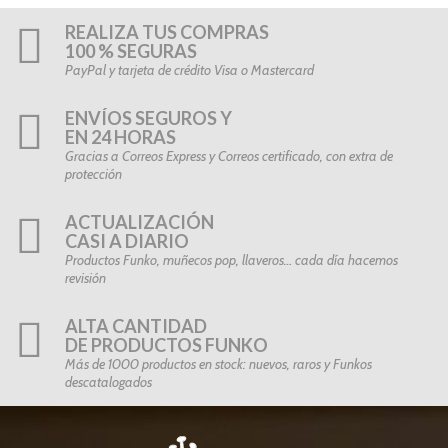
REALIZA TUS COMPRAS
100 % SEGURAS
PayPal y tarjeta de crédito Visa o Mastercard
ENVÍOS SEGUROS Y
EN 24 HORAS
Gracias a Correos Express y Correos certificado, con extra de
protección
ACTUALIZACIÓN
CASI A DIARIO
Productos Funko, muñecos pop, llaveros… cada día hacemos
revisión
ALTA CANTIDAD
DE PRODUCTOS FUNKO
Más de 1000 productos en stock: nuevos, raros y Funkos
descatalogados