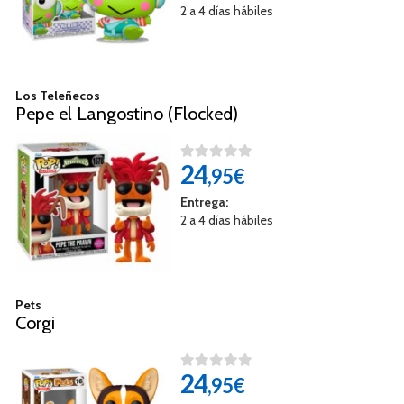
2 a 4 días hábiles
Los Teleñecos
Pepe el Langostino (Flocked)
24
,95€
Entrega:
2 a 4 días hábiles
Pets
Corgi
24
,95€