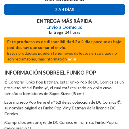
2 A 4 DÍAS
ENTREGA MÁS RÁPIDA
Envío a Domicilio
Entrega:
24 horas
Este producto es de disponibilidad 2 a 4 dias porque es bajo
pedido, hay que sumar el envio.
Estos productos pueden tener leves defectos en caja que no
son reclamables, mas información
aquí
INFORMACIÓN SOBRE EL FUNKO POP
☝ Comprar Funko Pop Batman, este Funko Pop de DC Comics es un
producto oficial Funko ✔️, el cual está realizado en vinilo cuyo
tamaño o formato es de Super Sized (15 cm).
Este muñeco Pop tiene el nº 521 de su colección de DC Comics 😍,
su nombre original es Funko Pop Vinyl Batman de la licencia DC
Comics.
¡Compra los personajes de DC Comics en formato Funko Pop al
mejor precio⭐!