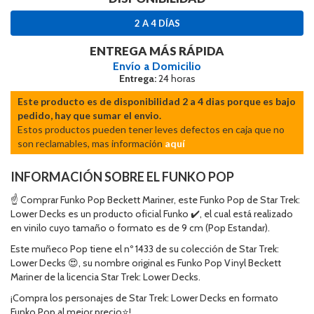
2 A 4 DÍAS
ENTREGA MÁS RÁPIDA
Envío a Domicilio
Entrega:
24 horas
Este producto es de disponibilidad 2 a 4 dias porque es bajo
pedido, hay que sumar el envio.
Estos productos pueden tener leves defectos en caja que no
son reclamables, mas información
aquí
INFORMACIÓN SOBRE EL FUNKO POP
☝ Comprar Funko Pop Beckett Mariner, este Funko Pop de Star Trek:
Lower Decks es un producto oficial Funko ✔️, el cual está realizado
en vinilo cuyo tamaño o formato es de 9 cm (Pop Estandar).
Este muñeco Pop tiene el nº 1433 de su colección de Star Trek:
Lower Decks 😍, su nombre original es Funko Pop Vinyl Beckett
Mariner de la licencia Star Trek: Lower Decks.
¡Compra los personajes de Star Trek: Lower Decks en formato
Funko Pop al mejor precio⭐!