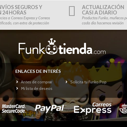
NVÍOS SEGUROS Y
ACTUALIZACIÓN
N 24 HORAS
CASI A DIARIO
cias a Correos Express y Correos
Productos Funko, muñecos po
tificado, con extra de protección
cada día hacemos revisión
ENLACES DE INTERÉS
Antes de comprar
Solicita tu Funko Pop
Mi lista de deseos