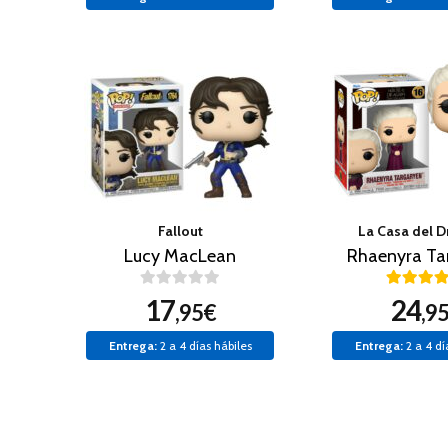
Fallout
La Casa del D
Lucy MacLean
Rhaenyra Ta
17
24
,95€
,9
Entrega:
2 a 4 días hábiles
Entrega:
2 a 4 dí