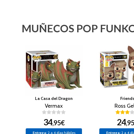
MUÑECOS POP FUNKO
La Casa del Dragon
Friend
Vermax
Ross Gel
34
24
,95€
,9
Entrega:
2 a 4 días hábiles
Entrega:
2 a 4 dí