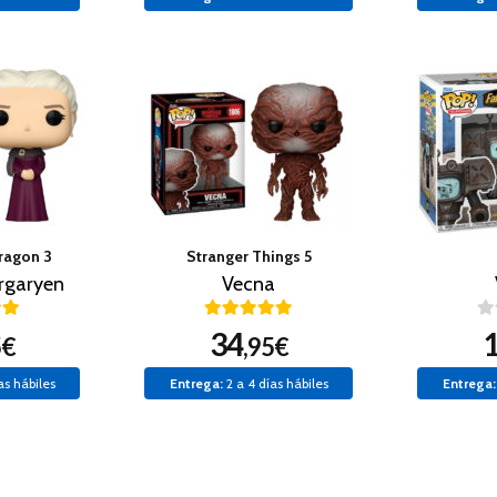
ragon 3
Stranger Things 5
rgaryen
Vecna
34
5€
,95€
as hábiles
Entrega:
2 a 4 días hábiles
Entrega: