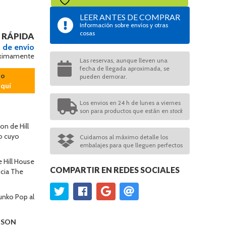
LEER ANTES DE COMPRAR
Información sobre envíos y otras
cosas
 RÁPIDA
 de envío
ximamente
Las reservas, aunque lleven una
fecha de llegada aproximada, se
so
pueden demorar.
aquí
Los envios en 24 h de lunes a viernes
son para productos que están en
stock
n de Hill
lo cuyo
Cuidamos al máximo detalle los
embalajes para que lleguen perfectos
e Hill House
COMPARTIR EN REDES SOCIALES
ncia The
unko Pop al
O SON