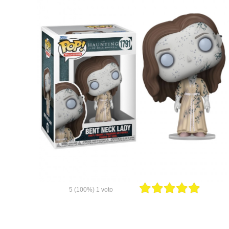
5
(100%)
1
voto