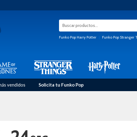
Funko Pop Harry Potter
|
Funko Pop Stranger 
más vendidos
Solicita tu Funko Pop
24