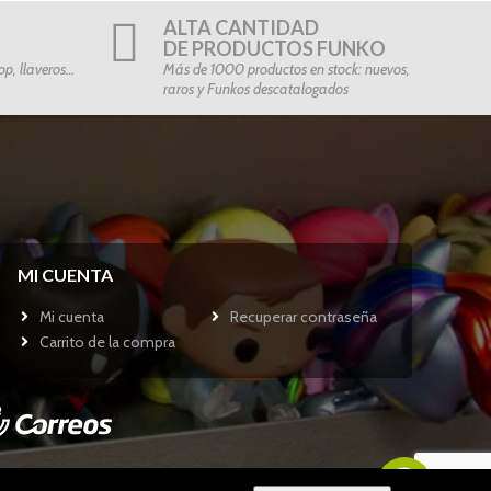
ALTA CANTIDAD
DE PRODUCTOS FUNKO
p, llaveros…
Más de 1000 productos en stock: nuevos,
raros y Funkos descatalogados
MI CUENTA
Mi cuenta
Recuperar contraseña
Carrito de la compra