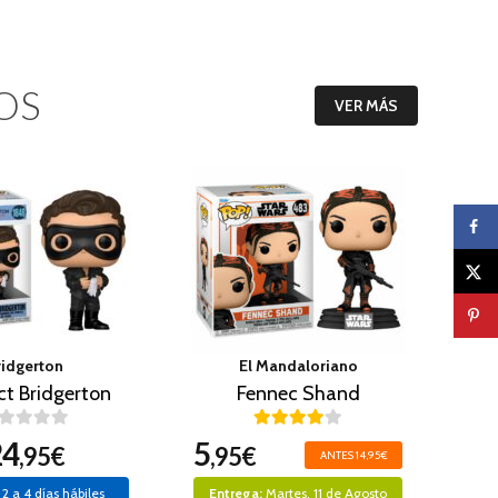
OS
VER MÁS
ridgerton
El Mandaloriano
ct Bridgerton
Fennec Shand
24
5
,95€
,95€
ANTES 14,95€
2 a 4 días hábiles
Entrega:
Martes, 11 de Agosto