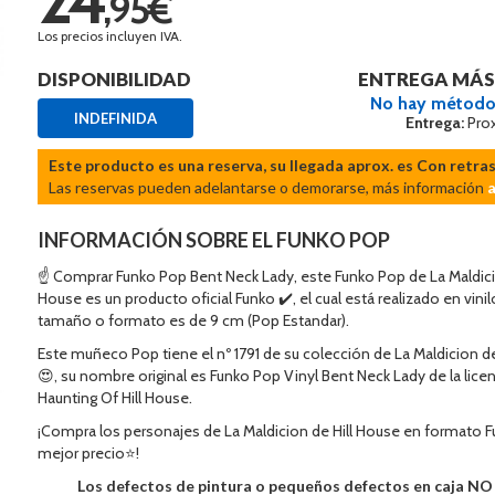
,95€
Los precios incluyen IVA.
DISPONIBILIDAD
ENTREGA MÁS
No hay método
INDEFINIDA
Entrega:
Pro
Este producto es una reserva, su llegada aprox. es Con retra
Las reservas pueden adelantarse o demorarse, más información
INFORMACIÓN SOBRE EL FUNKO POP
☝ Comprar Funko Pop Bent Neck Lady, este Funko Pop de La Maldicio
House es un producto oficial Funko ✔️, el cual está realizado en vini
tamaño o formato es de 9 cm (Pop Estandar).
Este muñeco Pop tiene el nº 1791 de su colección de La Maldicion d
😍, su nombre original es Funko Pop Vinyl Bent Neck Lady de la lice
Haunting Of Hill House.
¡Compra los personajes de La Maldicion de Hill House en formato F
mejor precio⭐!
Los defectos de pintura o pequeños defectos en caja N