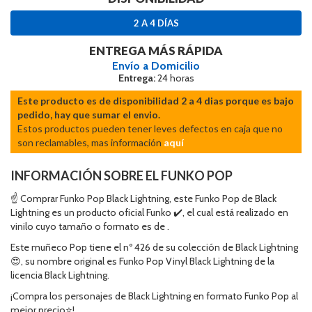
2 A 4 DÍAS
ENTREGA MÁS RÁPIDA
Envío a Domicilio
Entrega:
24 horas
Este producto es de disponibilidad 2 a 4 dias porque es bajo
pedido, hay que sumar el envio.
Estos productos pueden tener leves defectos en caja que no
son reclamables, mas información
aquí
INFORMACIÓN SOBRE EL FUNKO POP
☝ Comprar Funko Pop Black Lightning, este Funko Pop de Black
Lightning es un producto oficial Funko ✔️, el cual está realizado en
vinilo cuyo tamaño o formato es de .
Este muñeco Pop tiene el nº 426 de su colección de Black Lightning
😍, su nombre original es Funko Pop Vinyl Black Lightning de la
licencia Black Lightning.
¡Compra los personajes de Black Lightning en formato Funko Pop al
mejor precio⭐!