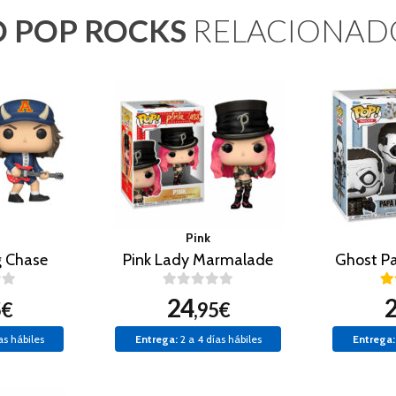
 POP ROCKS
RELACIONAD
Pink
g Chase
Pink Lady Marmalade
Ghost Pa
24
5€
,95€
as hábiles
Entrega:
2 a 4 días hábiles
Entrega: