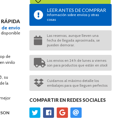
LEER ANTES DE COMPRAR
Información sobre envíos y otras
cosas
 RÁPIDA
 de envío
 disponible
Las reservas, aunque lleven una
fecha de llegada aproximada, se
pueden demorar.
Pop de
Los envios en 24 h de lunes a viernes
en vinilo
son para productos que están en
stock
, su
Cuidamos al máximo detalle los
de la
embalajes para que lleguen perfectos
 mejor
COMPARTIR EN REDES SOCIALES
O SON