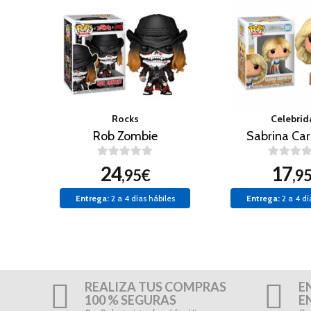
Rocks
Celebrid
Rob Zombie
Sabrina Car
24
17
,95€
,9
Entrega:
2 a 4 días hábiles
Entrega:
2 a 4 dí
REALIZA TUS COMPRAS
E
100 % SEGURAS
E