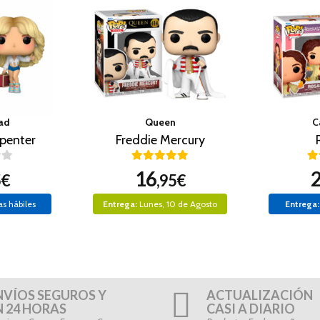
ad
Queen
C
penter
Freddie Mercury
16
5€
,95€
as hábiles
Entrega:
Lunes, 10 de Agosto
Entrega:
NVÍOS SEGUROS Y
ACTUALIZACIÓN
N 24 HORAS
CASI A DIARIO