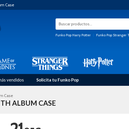
bum Case
Funko Pop Harry Potter
|
Funko Pop Stranger 
más vendidos
Solicita tu Funko Pop
um Case
ITH ALBUM CASE
21