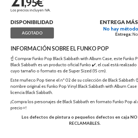
,95€
Los precios incluyen IVA.
DISPONIBILIDAD
ENTREGA MÁS
No hay método
AGOTADO
Entrega:
No
INFORMACIÓN SOBRE EL FUNKO POP
☝ Comprar Funko Pop Black Sabbath with Album Case, este Funko 
Black Sabbath es un producto oficial Funko ✔️, el cual está realizado 
cuyo tamaño o formato es de Super Sized (15 cm).
Este muñeco Pop tiene el nº 02 de su colección de Black Sabbath 
nombre original es Funko Pop Vinyl Black Sabbath with Album Case 
licencia Black Sabbath.
¡Compra los personajes de Black Sabbath en formato Funko Pop al
precio⭐!
Los defectos de pintura o pequeños defectos en caja N
RECLAMABLES.