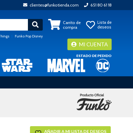
clientes@funkotienda.com
651 80 61 18
Lista de
Carrito de
deseos
compra
Things
|
Funko Pop Disney
MI CUENTA
ESTADO DE PEDIDO
AÑADIR A MI LISTA DE DESEOS