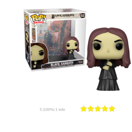
5
(100%)
1
voto