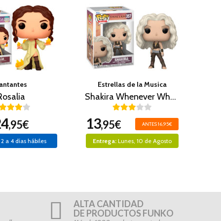
antantes
Estrellas de la Musica
Rosalia
Shakira Whenever Wherever
24
13
,95€
,95€
ANTES 16,95€
2 a 4 días hábiles
Entrega:
Lunes, 10 de Agosto
ALTA CANTIDAD
DE PRODUCTOS FUNKO