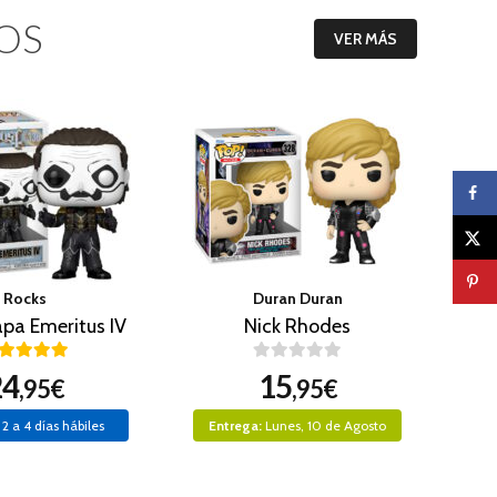
OS
VER MÁS
Rocks
Duran Duran
pa Emeritus IV
Nick Rhodes
24
15
,95€
,95€
2 a 4 días hábiles
Entrega:
Lunes, 10 de Agosto