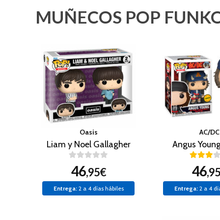
MUÑECOS POP FUNKO
Oasis
AC/DC
Liam y Noel Gallagher
Angus Youn
46
46
,95€
,9
Entrega:
2 a 4 días hábiles
Entrega:
2 a 4 dí