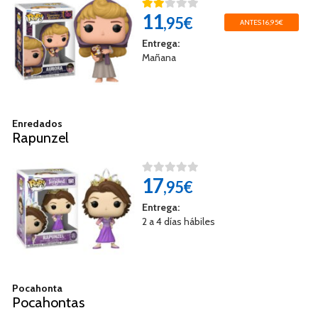
11
,95€
ANTES 16,95€
Entrega:
Mañana
Enredados
Rapunzel
17
,95€
Entrega:
2 a 4 días hábiles
Pocahonta
Pocahontas