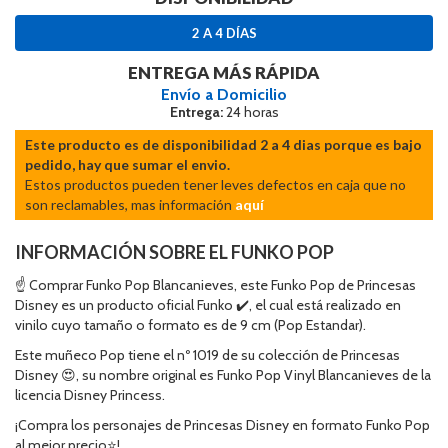
2 A 4 DÍAS
ENTREGA MÁS RÁPIDA
Envío a Domicilio
Entrega:
24 horas
Este producto es de disponibilidad 2 a 4 dias porque es bajo
pedido, hay que sumar el envio.
Estos productos pueden tener leves defectos en caja que no
son reclamables, mas información
aquí
INFORMACIÓN SOBRE EL FUNKO POP
☝ Comprar Funko Pop Blancanieves, este Funko Pop de Princesas
Disney es un producto oficial Funko ✔️, el cual está realizado en
vinilo cuyo tamaño o formato es de 9 cm (Pop Estandar).
Este muñeco Pop tiene el nº 1019 de su colección de Princesas
Disney 😍, su nombre original es Funko Pop Vinyl Blancanieves de la
licencia Disney Princess.
¡Compra los personajes de Princesas Disney en formato Funko Pop
al mejor precio⭐!