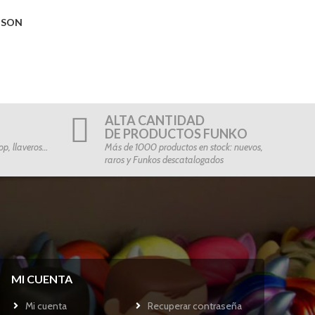
O SON
ALTA CANTIDAD
DE PRODUCTOS FUNKO
p, llaveros…
Más de 1000 productos en stock: nuevos,
raros y Funkos descatalogados
MI CUENTA
Mi cuenta
Recuperar contraseña