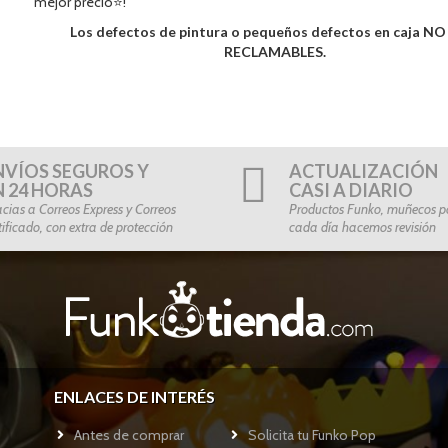
mejor precio⭐!
Los defectos de pintura o pequeños defectos en caja N
RECLAMABLES.
NVÍOS SEGUROS Y
ACTUALIZACIÓN
N 24 HORAS
CASI A DIARIO
cias a Correos Express y Correos
Productos Funko, muñecos po
tificado, con extra de protección
cada día hacemos revisión
ENLACES DE INTERÉS
Antes de comprar
Solicita tu Funko Pop