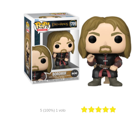
5
(100%)
1
voto