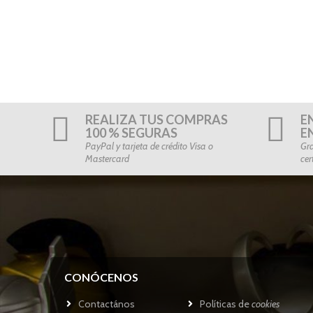
REALIZA TUS COMPRAS
E
100 % SEGURAS
E
PayPal y tarjeta de crédito Visa o
Gra
Mastercard
cer
CONÓCENOS
Contactános
Políticas de
cookies