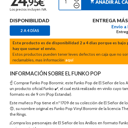
,95€
shopping_cart
AÑADIR AL C
remove_circle_outline
Los precios incluyen IVA.
DISPONIBILIDAD
ENTREGA MÁS
Envío a
2 A 4 DÍAS
Entreg
Este producto es de disponibilidad 2 a 4 dias porque es bajo 
hay que sumar el envio.
Estos productos pueden tener leves defectos en caja que no so
reclamables, mas información
aquí
INFORMACIÓN SOBRE EL FUNKO POP
☝ Comprar Funko Pop Boromir, este Funko Pop de El Señor de los A
un producto oficial Funko ✔️, el cual está realizado en vinilo cuyo t
formato es de 9 cm (Pop Estandar).
Este muñeco Pop tiene el nº 1709 de su colección de El Señor de lo
😍, su nombre original es Funko Pop Vinyl Boromir de la licencia Th
the Rings.
¡Compra los personajes de El Señor de los Anillos en formato Funk