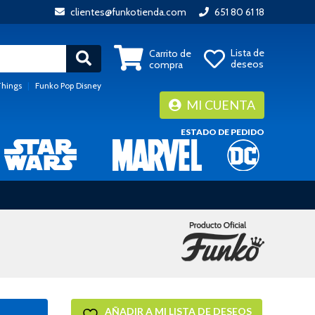
clientes@funkotienda.com
651 80 61 18
Lista de
Carrito de
deseos
compra
Things
|
Funko Pop Disney
MI CUENTA
ESTADO DE PEDIDO
AÑADIR A MI LISTA DE DESEOS