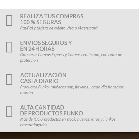
REALIZA TUS COMPRAS
100 % SEGURAS
PayPal y tarjeta de crédito Visa o Mastercard
ENVÍOS SEGUROS Y
EN 24 HORAS
Gracias a Correos Express y Correos certificado, con extra de
protección
ACTUALIZACIÓN
CASI A DIARIO
Productos Funko, muñecos pop, llaveros… cada día hacemos
revisión
ALTA CANTIDAD
DE PRODUCTOS FUNKO
Más de 1000 productos en stock: nuevos, raros y Funkos
descatalogados