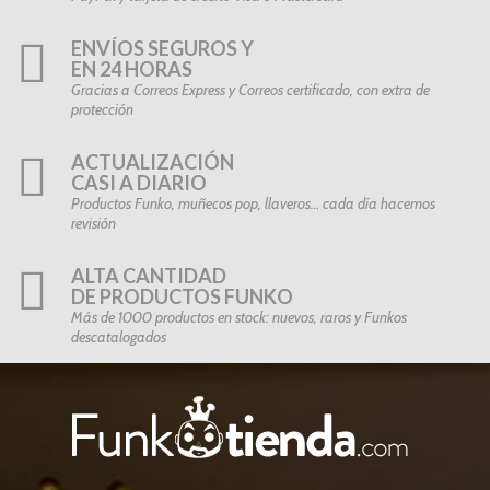
ENVÍOS SEGUROS Y
EN 24 HORAS
Gracias a Correos Express y Correos certificado, con extra de
protección
ACTUALIZACIÓN
CASI A DIARIO
Productos Funko, muñecos pop, llaveros… cada día hacemos
revisión
ALTA CANTIDAD
DE PRODUCTOS FUNKO
Más de 1000 productos en stock: nuevos, raros y Funkos
descatalogados