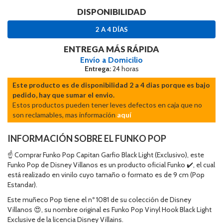
DISPONIBILIDAD
2 A 4 DÍAS
ENTREGA MÁS RÁPIDA
Envío a Domicilio
Entrega:
24 horas
Este producto es de disponibilidad 2 a 4 dias porque es bajo
pedido, hay que sumar el envio.
Estos productos pueden tener leves defectos en caja que no
son reclamables, mas información
aquí
INFORMACIÓN SOBRE EL FUNKO POP
☝ Comprar Funko Pop Capitan Garfio Black Light (Exclusivo), este
Funko Pop de Disney Villanos es un producto oficial Funko ✔️, el cual
está realizado en vinilo cuyo tamaño o formato es de 9 cm (Pop
Estandar).
Este muñeco Pop tiene el nº 1081 de su colección de Disney
Villanos 😍, su nombre original es Funko Pop Vinyl Hook Black Light
Exclusive de la licencia Disney Villains.