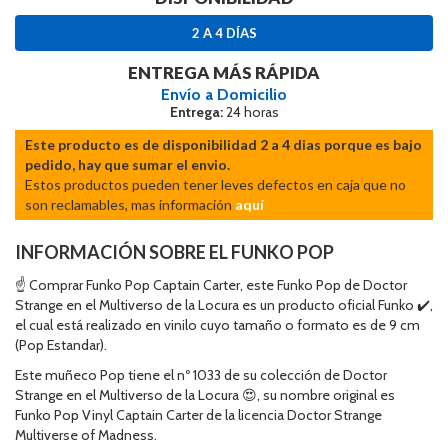
2 A 4 DÍAS
ENTREGA MÁS RÁPIDA
Envío a Domicilio
Entrega:
24 horas
Este producto es de disponibilidad 2 a 4 dias porque es bajo
pedido, hay que sumar el envio.
Estos productos pueden tener leves defectos en caja que no
son reclamables, mas información
aquí
INFORMACIÓN SOBRE EL FUNKO POP
☝ Comprar Funko Pop Captain Carter, este Funko Pop de Doctor
Strange en el Multiverso de la Locura es un producto oficial Funko ✔️,
el cual está realizado en vinilo cuyo tamaño o formato es de 9 cm
(Pop Estandar).
Este muñeco Pop tiene el nº 1033 de su colección de Doctor
Strange en el Multiverso de la Locura 😍, su nombre original es
Funko Pop Vinyl Captain Carter de la licencia Doctor Strange
Multiverse of Madness.