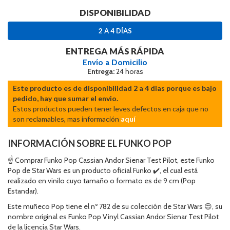
DISPONIBILIDAD
2 A 4 DÍAS
ENTREGA MÁS RÁPIDA
Envío a Domicilio
Entrega:
24 horas
Este producto es de disponibilidad 2 a 4 dias porque es bajo
pedido, hay que sumar el envio.
Estos productos pueden tener leves defectos en caja que no
son reclamables, mas información
aquí
INFORMACIÓN SOBRE EL FUNKO POP
☝ Comprar Funko Pop Cassian Andor Sienar Test Pilot, este Funko
Pop de Star Wars es un producto oficial Funko ✔️, el cual está
realizado en vinilo cuyo tamaño o formato es de 9 cm (Pop
Estandar).
Este muñeco Pop tiene el nº 782 de su colección de Star Wars 😍, su
nombre original es Funko Pop Vinyl Cassian Andor Sienar Test Pilot
de la licencia Star Wars.