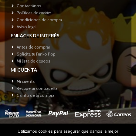
Contactános
Políticas de
cookies
Condiciones de compra
Aviso legal
ENLACES DE INTERÉS
Antes de comprar
Solicita tu Funko Pop
Mi lista de deseos
MI CUENTA
Mi cuenta
Recuperar contraseña
Carrito de la compra
Utilizamos cookies para asegurar que damos la mejor
Copyright © 2017
Funkotienda.com
- Todos los derechos