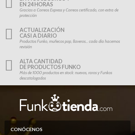
EN 24 HORAS
Gracias a Correos Express y Correos certificado, con extra de
protección
ACTUALIZACIÓN
CASI A DIARIO
Productos Funko, muñecos pop, llaveros… cada día hacemos
revisión
ALTA CANTIDAD
DE PRODUCTOS FUNKO
Más de 1000 productos en stock: nuevos, raros y Funkos
descatalogados
CONÓCENOS