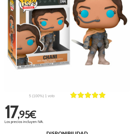
5
(100%)
1
voto
17
,95€
Los precios incluyen IVA.
DISPONIBILIDAD