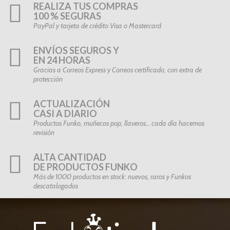
REALIZA TUS COMPRAS
100 % SEGURAS
PayPal y tarjeta de crédito Visa o Mastercard
ENVÍOS SEGUROS Y
EN 24 HORAS
Gracias a Correos Express y Correos certificado, con extra de
protección
ACTUALIZACIÓN
CASI A DIARIO
Productos Funko, muñecos pop, llaveros… cada día hacemos
revisión
ALTA CANTIDAD
DE PRODUCTOS FUNKO
Más de 1000 productos en stock: nuevos, raros y Funkos
descatalogados