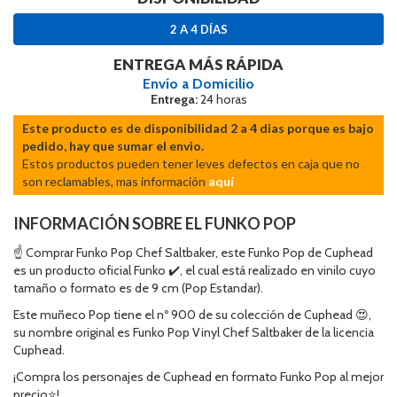
2 A 4 DÍAS
ENTREGA MÁS RÁPIDA
Envío a Domicilio
Entrega:
24 horas
Este producto es de disponibilidad 2 a 4 dias porque es bajo
pedido, hay que sumar el envio.
Estos productos pueden tener leves defectos en caja que no
son reclamables, mas información
aquí
INFORMACIÓN SOBRE EL FUNKO POP
☝ Comprar Funko Pop Chef Saltbaker, este Funko Pop de Cuphead
es un producto oficial Funko ✔️, el cual está realizado en vinilo cuyo
tamaño o formato es de 9 cm (Pop Estandar).
Este muñeco Pop tiene el nº 900 de su colección de Cuphead 😍,
su nombre original es Funko Pop Vinyl Chef Saltbaker de la licencia
Cuphead.
¡Compra los personajes de Cuphead en formato Funko Pop al mejor
precio⭐!