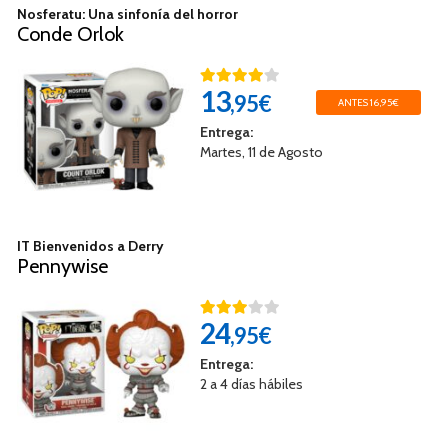
Nosferatu: Una sinfonía del horror
Conde Orlok
13
,95€
ANTES 16,95€
Entrega:
Martes, 11 de Agosto
IT Bienvenidos a Derry
Pennywise
24
,95€
Entrega:
2 a 4 días hábiles