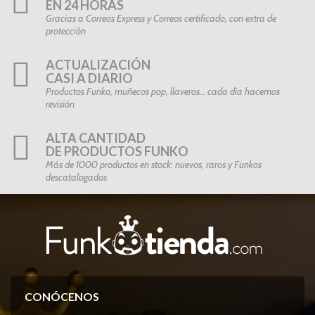
EN 24 HORAS
Gracias a Correos Express y Correos certificado, con extra de
protección
ACTUALIZACIÓN
CASI A DIARIO
Productos Funko, muñecos pop, llaveros… cada día hacemos
revisión
ALTA CANTIDAD
DE PRODUCTOS FUNKO
Más de 1000 productos en stock: nuevos, raros y Funkos
descatalogados
CONÓCENOS