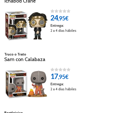
Ichabod Crane
24
,95€
Entrega:
2 a 4 días hábiles
Truco o Trato
Sam con Calabaza
17
,95€
Entrega:
2 a 4 días hábiles
Beetlejuice