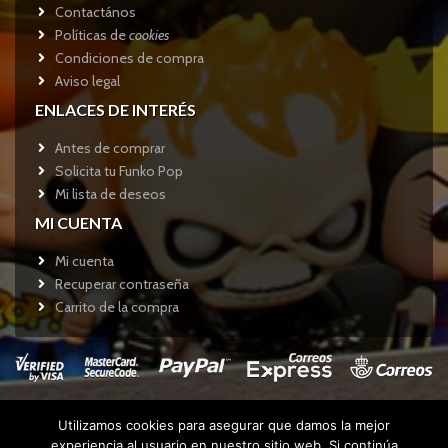
Contactános
Políticas de
cookies
Condiciones de compra
Aviso legal
ENLACES DE INTERÉS
Antes de comprar
Solicita tu Funko Pop
Mi lista de deseos
MI CUENTA
Mi cuenta
Recuperar contraseña
Carrito de la compra
Utilizamos cookies para asegurar que damos la mejor
Copyright © 2017
Funkotienda.com
- Todos los derechos
experiencia al usuario en nuestro sitio web. Si continúa