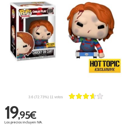
3.6
(72.73%)
11
votos
19
,95€
Los precios incluyen IVA.