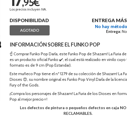
,95€
Los precios incluyen IVA.
DISPONIBILIDAD
ENTREGA MÁS
No hay método
AGOTADO
Entrega:
No
INFORMACIÓN SOBRE EL FUNKO POP
☝ Comprar Funko Pop Darla, este Funko Pop de Shazam! La Furia de
es un producto oficial Funko ✔️, el cual está realizado en vinilo cuy
formato es de 9 cm (Pop Estandar).
Este muñeco Pop tiene el nº 1279 de su colección de Shazam! La Fur
Dioses 😍, su nombre original es Funko Pop Vinyl Darla de la licenc
Fury of the Gods.
¡Compra los personajes de Shazam! La Furia de los Dioses en form
Pop al mejor precio⭐!
Los defectos de pintura o pequeños defectos en caja N
RECLAMABLES.