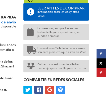
LEER ANTES DE COMPRAR
Información sobre envíos y otras
cosas
 RÁPIDA
 de envío
 disponible
Las reservas, aunque lleven una
fecha de llegada aproximada, se
pueden demorar.
 los Dioses
Los envios en 24 h de lunes a viernes
o tamaño o
son para productos que están en
stock
ia de los
Cuidamos al máximo detalle los
ia Shazam!
embalajes para que lleguen perfectos
ato Funko
COMPARTIR EN REDES SOCIALES
O SON