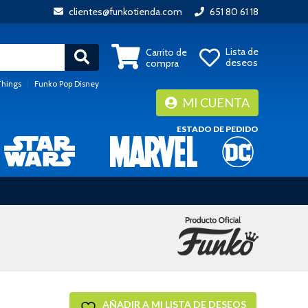
clientes@funkotienda.com
651 80 61 18
Lista de
Carrito de
deseos
compra
Things
|
Funko Pop Disney
MI CUENTA
ESTADO DE PEDIDO
AÑADIR A MI LISTA DE DESEOS