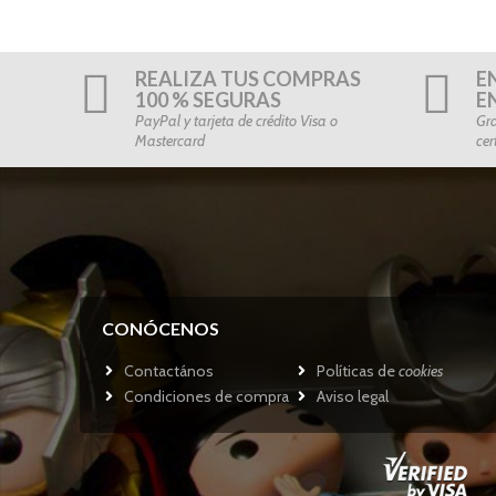
REALIZA TUS COMPRAS
E
100 % SEGURAS
E
PayPal y tarjeta de crédito Visa o
Gra
Mastercard
cer
CONÓCENOS
Contactános
Políticas de
cookies
Condiciones de compra
Aviso legal