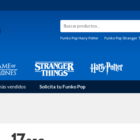
Funko Pop Harry Potter
|
Funko Pop Stranger 
más vendidos
Solicita tu Funko Pop
17