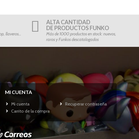
ALTA CANTIDAD
DE PRODUCTOS FUNKO
p, llaveros…
Más de 1000 productos en stock: nuevos,
raros y Funkos descatalogados
MI CUENTA
Mi cuenta
Recuperar contraseña
Carrito de la compra