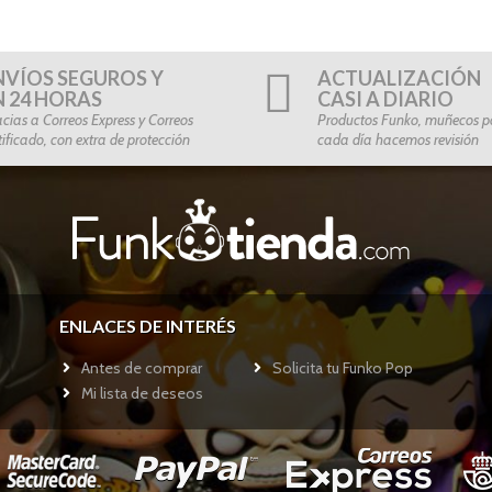
NVÍOS SEGUROS Y
ACTUALIZACIÓN
N 24 HORAS
CASI A DIARIO
cias a Correos Express y Correos
Productos Funko, muñecos po
tificado, con extra de protección
cada día hacemos revisión
ENLACES DE INTERÉS
Antes de comprar
Solicita tu Funko Pop
Mi lista de deseos