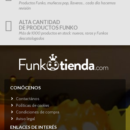
Productos Funko, muñecos pop, llaveros… cada día hacemos
revisión
ALTA CANTIDAD
DE PRODUCTOS FUNKO
Más de 1000 productos en stock: nuevos, raros y Funkos
descatalogados
CONÓCENOS
Contactános
Políticas de
cookies
Condiciones de compra
Aviso legal
ENLACES DE INTERÉS