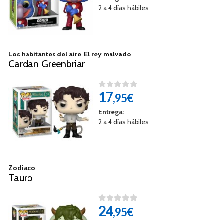
2 a 4 días hábiles
Los habitantes del aire: El rey malvado
Cardan Greenbriar
17
,95€
Entrega:
2 a 4 días hábiles
Zodiaco
Tauro
24
,95€