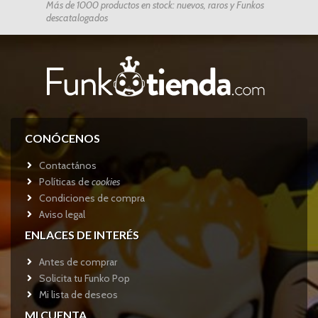
Más de 1000 productos en stock: nuevos, raros y Funkos
descatalogados
CONÓCENOS
Contactános
Políticas de
cookies
Condiciones de compra
Aviso legal
ENLACES DE INTERÉS
Antes de comprar
Solicita tu Funko Pop
Mi lista de deseos
MI CUENTA