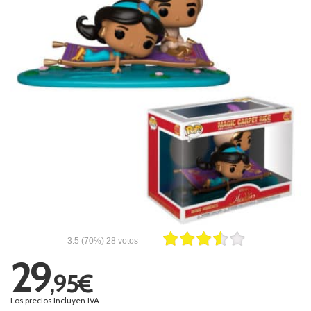
3.5
(70%)
28
votos
29
,95€
Los precios incluyen IVA.