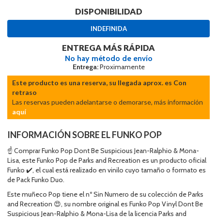
DISPONIBILIDAD
INDEFINIDA
ENTREGA MÁS RÁPIDA
No hay método de envío
Entrega:
Proximamente
Este producto es una reserva, su llegada aprox. es Con
retraso
Las reservas pueden adelantarse o demorarse, más información
aquí
INFORMACIÓN SOBRE EL FUNKO POP
☝ Comprar Funko Pop Dont Be Suspicious Jean-Ralphio & Mona-
Lisa, este Funko Pop de Parks and Recreation es un producto oficial
Funko ✔️, el cual está realizado en vinilo cuyo tamaño o formato es
de Pack Funko Duo.
Este muñeco Pop tiene el nº Sin Numero de su colección de Parks
and Recreation 😍, su nombre original es Funko Pop Vinyl Dont Be
Suspicious Jean-Ralphio & Mona-Lisa de la licencia Parks and