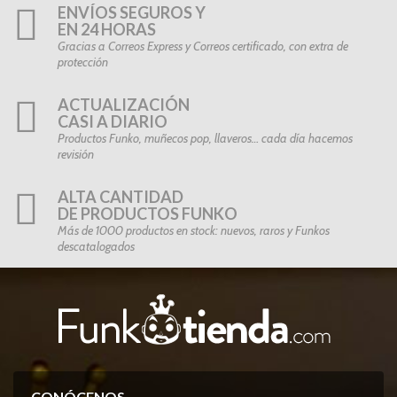
ENVÍOS SEGUROS Y
EN 24 HORAS
Gracias a Correos Express y Correos certificado, con extra de
protección
ACTUALIZACIÓN
CASI A DIARIO
Productos Funko, muñecos pop, llaveros… cada día hacemos
revisión
ALTA CANTIDAD
DE PRODUCTOS FUNKO
Más de 1000 productos en stock: nuevos, raros y Funkos
descatalogados
CONÓCENOS