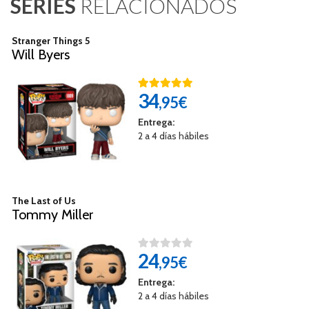
SERIES
RELACIONADOS
Stranger Things 5
Will Byers
34
,95€
Entrega:
2 a 4 días hábiles
The Last of Us
Tommy Miller​
24
,95€
Entrega:
2 a 4 días hábiles