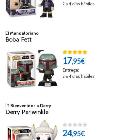
2 a 4 días hábiles
El Mandaloriano
Boba Fett
17
,95€
Entrega:
2 a 4 días hábiles
IT Bienvenidos a Derry
Derry Periwinkle
24
,95€