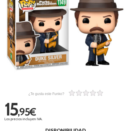
¿Te gusta este Funko?
15
,95€
Los precios incluyen IVA.
DISPONIBILIDAD