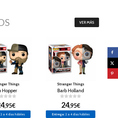
OS
VER MÁS
nger Things
Stranger Things
m Hopper
Barb Holland
24
24
,95€
,95€
2 a 4 días hábiles
Entrega:
2 a 4 días hábiles