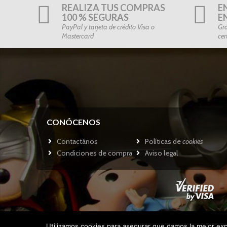
REALIZA TUS COMPRAS
E
100 % SEGURAS
E
PayPal y tarjeta de crédito Visa o
Gra
Mastercard
cer
CONÓCENOS
Contactános
Políticas de
cookies
Condiciones de compra
Aviso legal
Utilizamos cookies para asegurar que damos la mejor expe