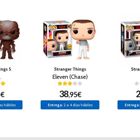
ings 5
Stranger Things
Stra
a
Eleven (Chase)
38
5€
,95€
as hábiles
Entrega:
2 a 4 días hábiles
Entrega: