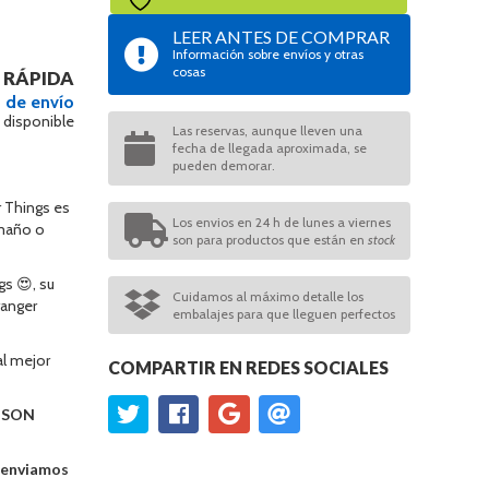
LEER ANTES DE COMPRAR
Información sobre envíos y otras
cosas
 RÁPIDA
 de envío
 disponible
Las reservas, aunque lleven una
fecha de llegada aproximada, se
pueden demorar.
r Things es
Los envios en 24 h de lunes a viernes
amaño o
son para productos que están en
stock
s 😍, su
Cuidamos al máximo detalle los
ranger
embalajes para que lleguen perfectos
al mejor
COMPARTIR EN REDES SOCIALES
O SON
e enviamos