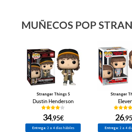
MUÑECOS POP STRAN
Stranger Things 5
Stranger T
Dustin Henderson
Eleve
34
26
,95€
,9
Entrega:
2 a 4 días hábiles
Entrega:
2 a 4 dí