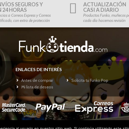
NVÍOS SEGUROS Y
ACTUALIZACIÓN
N 24 HORAS
CASI A DIARIO
cias a Correos Express y Correos
Productos Funko, muñecos po
tificado, con extra de protección
cada día hacemos revisión
ENLACES DE INTERÉS
Antes de comprar
Solicita tu Funko Pop
Mi lista de deseos
riencia al usuario en nuestro sitio web. Si continúa utilizando este si
Copyright © 2017
Funkotienda.com
- Todos los derechos reservados.