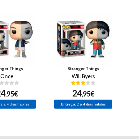
nger Things
Stranger Things
Once
Will Byers
24
24
,95€
,95€
2 a 4 días hábiles
Entrega:
2 a 4 días hábiles