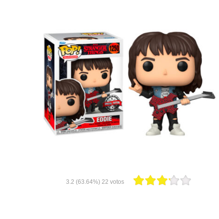
3.2
(63.64%)
22
votos