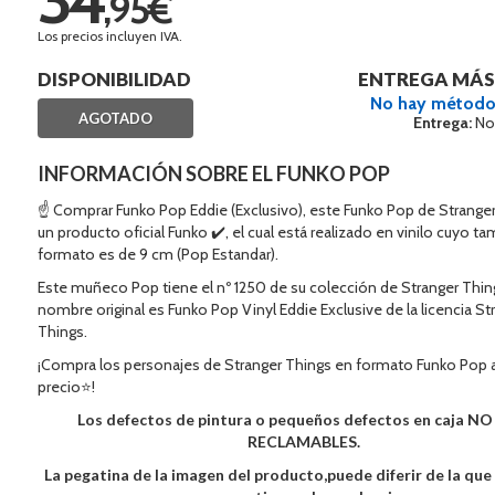
,95€
Los precios incluyen IVA.
DISPONIBILIDAD
ENTREGA MÁS
No hay método
AGOTADO
Entrega:
No
INFORMACIÓN SOBRE EL FUNKO POP
☝ Comprar Funko Pop Eddie (Exclusivo), este Funko Pop de Strange
un producto oficial Funko ✔️, el cual está realizado en vinilo cuyo t
formato es de 9 cm (Pop Estandar).
Este muñeco Pop tiene el nº 1250 de su colección de Stranger Thing
nombre original es Funko Pop Vinyl Eddie Exclusive de la licencia St
Things.
¡Compra los personajes de Stranger Things en formato Funko Pop 
precio⭐!
Los defectos de pintura o pequeños defectos en caja N
RECLAMABLES.
La pegatina de la imagen del producto,puede diferir de la qu