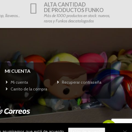
ALTA CANTIDAD
DE PRODUCTOS FUNKO
p, llaveros…
Más de 1000 productos en stock: nuevos,
raros y Funkos descatalogados
MI CUENTA
Mi cuenta
Recuperar contraseña
Carrito de la compra
tio asumiremos que está de acuerdo.
Estoy de acuerdo