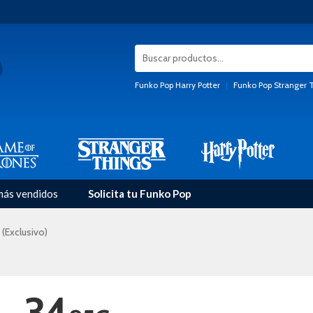
Funko Pop Harry Potter
|
Funko Pop Stranger 
más vendidos
Solicita tu Funko Pop
(Exclusivo)
34