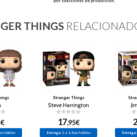
por cuestiones de produccion.
GER THINGS
RELACIONAD
hings
Stranger Things
Stra
n
Steve Harrington
Ji
17
5€
,95€
as hábiles
Entrega:
2 a 4 días hábiles
Entrega: