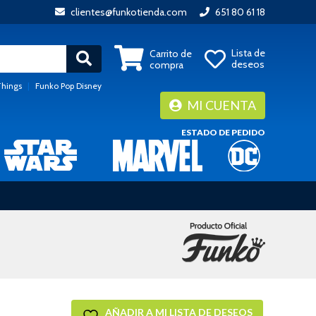
clientes@funkotienda.com
651 80 61 18
Lista de
Carrito de
deseos
compra
Things
|
Funko Pop Disney
MI CUENTA
ESTADO DE PEDIDO
AÑADIR A MI LISTA DE DESEOS