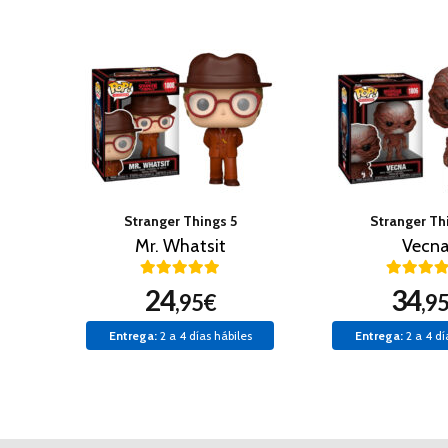
Stranger Things 5
Stranger Th
Mr. Whatsit
Vecn
24
34
,95€
,9
Entrega:
2 a 4 días hábiles
Entrega:
2 a 4 dí