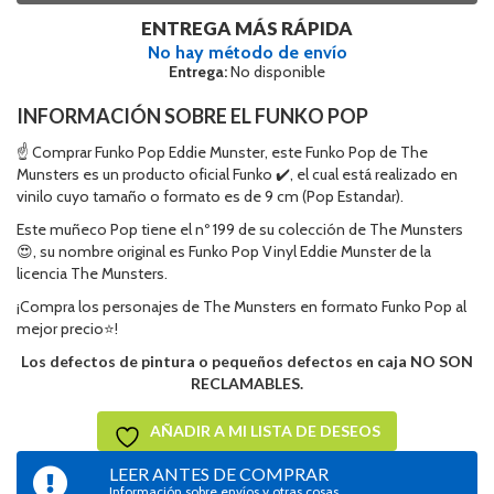
ENTREGA MÁS RÁPIDA
No hay método de envío
Entrega:
No disponible
INFORMACIÓN SOBRE EL FUNKO POP
☝ Comprar Funko Pop Eddie Munster, este Funko Pop de The
Munsters es un producto oficial Funko ✔️, el cual está realizado en
vinilo cuyo tamaño o formato es de 9 cm (Pop Estandar).
Este muñeco Pop tiene el nº 199 de su colección de The Munsters
😍, su nombre original es Funko Pop Vinyl Eddie Munster de la
licencia The Munsters.
¡Compra los personajes de The Munsters en formato Funko Pop al
mejor precio⭐!
Los defectos de pintura o pequeños defectos en caja NO SON
RECLAMABLES.
AÑADIR A MI LISTA DE DESEOS
LEER ANTES DE COMPRAR
Información sobre envíos y otras cosas