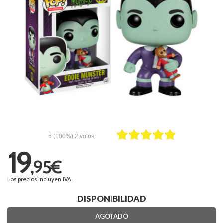
5
(100%)
2
votos
19
,95€
Los precios incluyen IVA.
DISPONIBILIDAD
AGOTADO