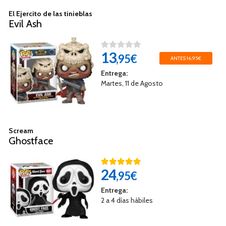
El Ejercito de las tinieblas
Evil Ash
13
,95€
ANTES 16,95€
Entrega:
Martes, 11 de Agosto
Scream
Ghostface
24
,95€
Entrega:
2 a 4 días hábiles