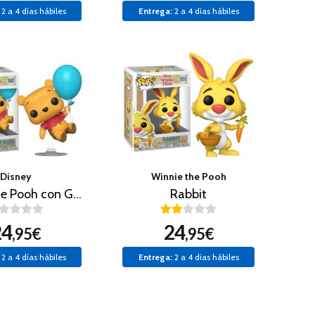
2 a 4 días hábiles
Entrega:
2 a 4 días hábiles
Disney
Winnie the Pooh
Winnie the Pooh con Globo
Rabbit
24
24
,95€
,95€
2 a 4 días hábiles
Entrega:
2 a 4 días hábiles