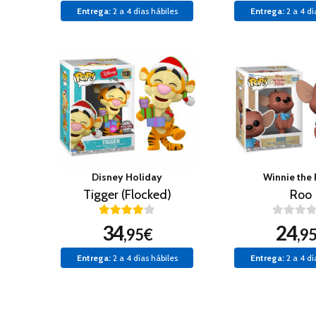
Entrega:
2 a 4 días hábiles
Entrega:
2 a 4 dí
Disney Holiday
Winnie the
Tigger (Flocked)
Roo
34
24
,95€
,9
Entrega:
2 a 4 días hábiles
Entrega:
2 a 4 dí