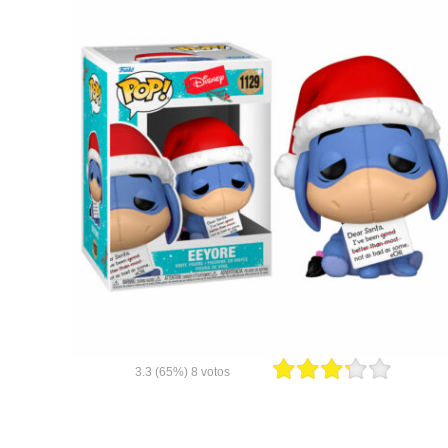
3.3
(65%)
8
votos