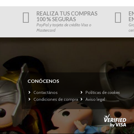
REALIZA TUS COMPRAS
E
100 % SEGURAS
E
PayPal y tarjeta de crédito Visa o
Gra
Mastercard
cer
CONÓCENOS
Contactános
Políticas de
cookies
Condiciones de compra
Aviso legal