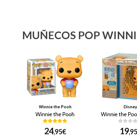
MUÑECOS POP WINNI
Winnie the Pooh
Disne
Winnie the Pooh
24
19
,95€
,9