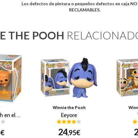
Los defectos de pintura o pequeños defectos en caja N
RECLAMABLES.
E THE POOH
RELACIONAD
y
Winnie the Pooh
Winn
Winnie the Pooh en el árbol de la miel (Nooks)
Eeyore
24
5€
,95€