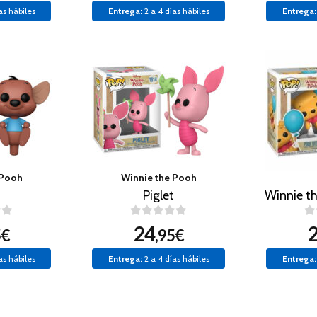
as hábiles
Entrega:
2 a 4 días hábiles
Entrega:
 Pooh
Winnie the Pooh
Piglet
24
5€
,95€
as hábiles
Entrega:
2 a 4 días hábiles
Entrega: