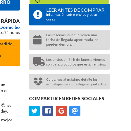
ARRO
LEER ANTES DE COMPRAR
Información sobre envíos y otras
cosas
 RÁPIDA
 Domicilio
a:
24 horas
Las reservas, aunque lleven una
fecha de llegada aproximada, se
pedido,
pueden demorar.
n
Los envios en 24 h de lunes a viernes
son para productos que están en
stock
Cuidamos al máximo detalle los
embalajes para que lleguen perfectos
 un
ño o
COMPARTIR EN REDES SOCIALES
 😍, su
iday.
l mejor