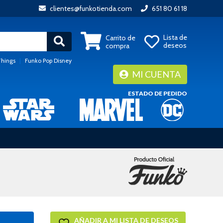
clientes@funkotienda.com
651 80 61 18
Lista de
Carrito de
deseos
compra
Things
|
Funko Pop Disney
MI CUENTA
ESTADO DE PEDIDO
AÑADIR A MI LISTA DE DESEOS