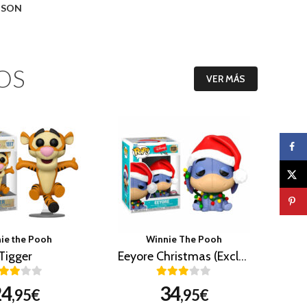
O SON
OS
VER MÁS
ie the Pooh
Winnie The Pooh
Tigger
Eeyore Christmas (Exclusivo)
24
34
,95€
,95€