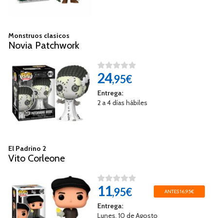
Monstruos clasicos
Novia Patchwork
24
,95€
Entrega:
2 a 4 días hábiles
El Padrino 2
Vito Corleone
11
,95€
ANTES 16,95€
Entrega:
Lunes, 10 de Agosto