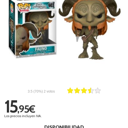
3.5
(70%)
2
votos
15
,95€
Los precios incluyen IVA.
DISPONIBILIDAD