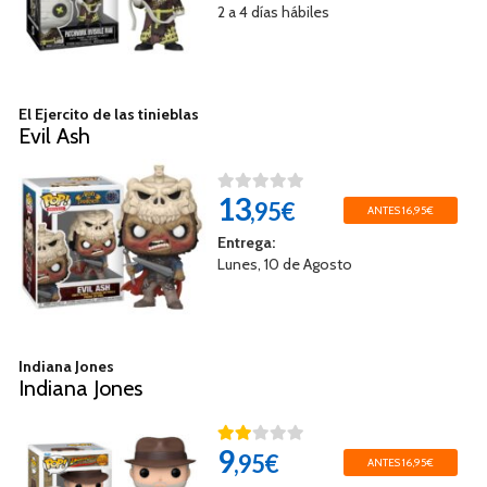
2 a 4 días hábiles
El Ejercito de las tinieblas
Evil Ash
13
,95€
ANTES 16,95€
Entrega:
Lunes, 10 de Agosto
Indiana Jones
Indiana Jones
9
,95€
ANTES 16,95€