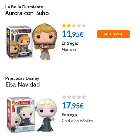
La Bella Durmiente
Aurora con Buho
11
,95€
ANTES 16,95€
Entrega:
Mañana
Princesas Disney
Elsa Navidad
17
,95€
Entrega:
2 a 4 días hábiles