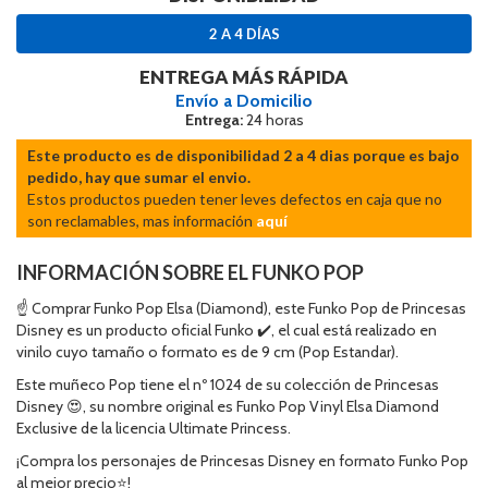
2 A 4 DÍAS
ENTREGA MÁS RÁPIDA
Envío a Domicilio
Entrega:
24 horas
Este producto es de disponibilidad 2 a 4 dias porque es bajo
pedido, hay que sumar el envio.
Estos productos pueden tener leves defectos en caja que no
son reclamables, mas información
aquí
INFORMACIÓN SOBRE EL FUNKO POP
☝ Comprar Funko Pop Elsa (Diamond), este Funko Pop de Princesas
Disney es un producto oficial Funko ✔️, el cual está realizado en
vinilo cuyo tamaño o formato es de 9 cm (Pop Estandar).
Este muñeco Pop tiene el nº 1024 de su colección de Princesas
Disney 😍, su nombre original es Funko Pop Vinyl Elsa Diamond
Exclusive de la licencia Ultimate Princess.
¡Compra los personajes de Princesas Disney en formato Funko Pop
al mejor precio⭐!