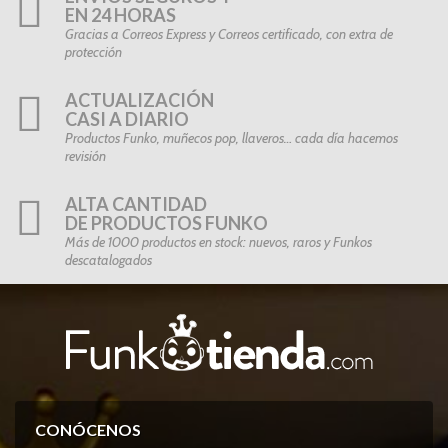
EN 24 HORAS
Gracias a Correos Express y Correos certificado, con extra de
protección
ACTUALIZACIÓN
CASI A DIARIO
Productos Funko, muñecos pop, llaveros… cada día hacemos
revisión
ALTA CANTIDAD
DE PRODUCTOS FUNKO
Más de 1000 productos en stock: nuevos, raros y Funkos
descatalogados
CONÓCENOS