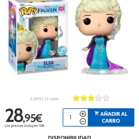
3
(60%)
12
votos
28
add_circle_outline
shopping_cart
AÑADIR AL
,95€
remove_circle_outline
CARRO
Los precios incluyen IVA.
DISPONIBILIDAD