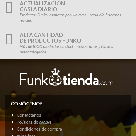
ACTUALIZACIÓN
CASI A DIARIO
Productos Funko, muñecos pop, llaveros… cada día hacemos
revisión
ALTA CANTIDAD
DE PRODUCTOS FUNKO
Más de 1000 productos en stock: nuevos, raros y Funkos
descatalogados
CONÓCENOS
Contactános
Políticas de
cookies
Condiciones de compra