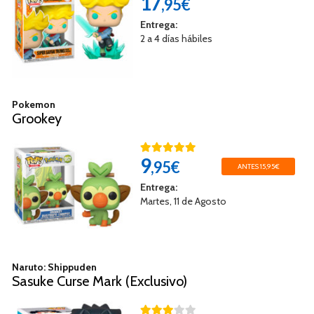
17
,95€
Entrega:
2 a 4 días hábiles
Pokemon
Grookey
9
,95€
ANTES 15,95€
Entrega:
Martes, 11 de Agosto
Naruto: Shippuden
Sasuke Curse Mark (Exclusivo)