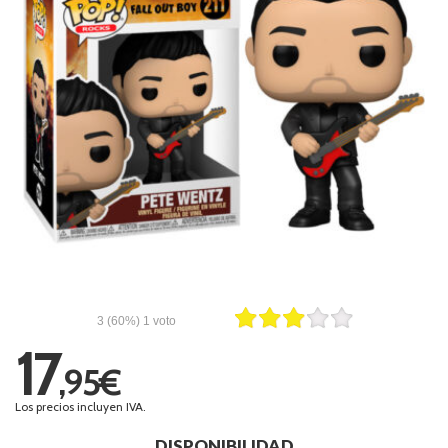
3
(60%)
1
voto
17
,95€
Los precios incluyen IVA.
DISPONIBILIDAD