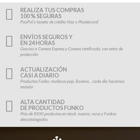
REALIZA TUS COMPRAS
100 % SEGURAS
PayPal y tarjeta de crédito Visa o Mastercard
ENVÍOS SEGUROS Y
EN 24 HORAS
Gracias a Correos Express y Correos certificado, con extra de
protección
ACTUALIZACIÓN
CASI A DIARIO
Productos Funko, muñecos pop, llaveros… cada día hacemos
revisión
ALTA CANTIDAD
DE PRODUCTOS FUNKO
Más de 1000 productos en stock: nuevos, raros y Funkos
descatalogados