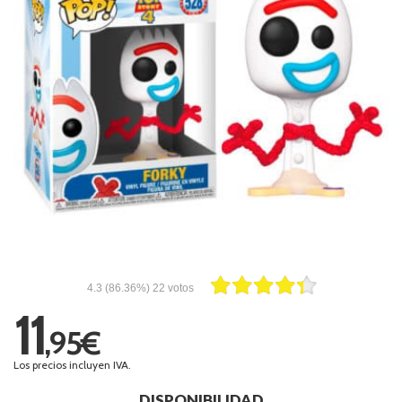
4.3
(86.36%)
22
votos
11
,95€
Los precios incluyen IVA.
DISPONIBILIDAD