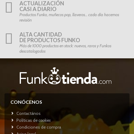
ACTUALIZACIÓN
CASI A DIARIO
Productos Funko, muñecos pop, llaveros… cada día hacemos
revisión
ALTA CANTIDAD
DE PRODUCTOS FUNKO
Más de 1000 productos en stock: nuevos, raros y Funkos
descatalogados
CONÓCENOS
Contactános
Políticas de
cookies
Condiciones de compra