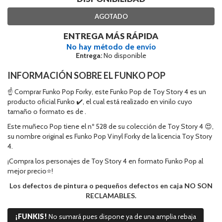
AGOTADO
ENTREGA MÁS RÁPIDA
No hay método de envío
Entrega:
No disponible
INFORMACIÓN SOBRE EL FUNKO POP
☝ Comprar Funko Pop Forky, este Funko Pop de Toy Story 4 es un
producto oficial Funko ✔️, el cual está realizado en vinilo cuyo
tamaño o formato es de .
Este muñeco Pop tiene el nº 528 de su colección de Toy Story 4 😍,
su nombre original es Funko Pop Vinyl Forky de la licencia Toy Story
4.
¡Compra los personajes de Toy Story 4 en formato Funko Pop al
mejor precio⭐!
Los defectos de pintura o pequeños defectos en caja NO SON
RECLAMABLES.
¡FUNKIS!
No sumará pues dispone ya de una amplia rebaja