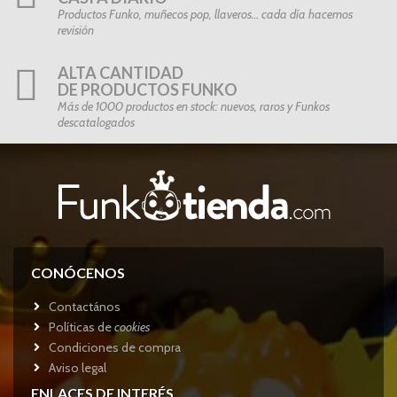
Productos Funko, muñecos pop, llaveros… cada día hacemos
revisión
ALTA CANTIDAD
DE PRODUCTOS FUNKO
Más de 1000 productos en stock: nuevos, raros y Funkos
descatalogados
CONÓCENOS
Contactános
Políticas de
cookies
Condiciones de compra
Aviso legal
ENLACES DE INTERÉS