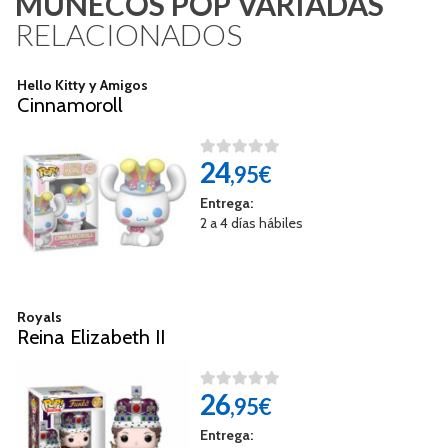
MUÑECOS POP VARIADAS
RELACIONADOS
Hello Kitty y Amigos
Cinnamoroll
24
,95€
Entrega:
2 a 4 días hábiles
Royals
Reina Elizabeth II
26
,95€
Entrega: