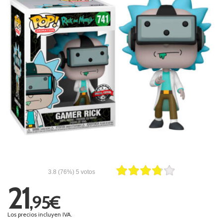
3.8
(76%)
5
votos
21
,95€
Los precios incluyen IVA.